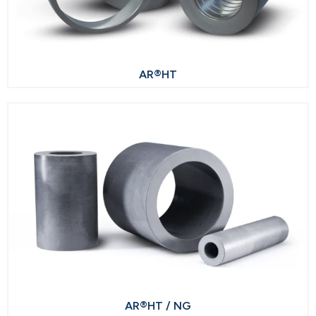
AR®HT
AR®HT / NG