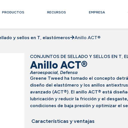
PRODUCTOS
RECURSOS
EMPRESA
llado y sellos en T
,
elastómeros
Anillo ACT®
CONJUNTOS DE SELLADO Y SELLOS EN T
,
E
Anillo ACT®
Aeroespacial
,
Defensa
Greene Tweed ha tomado el concepto detrás
diseño del elastómero y los anillos antiextru
avanzado (ACT®). El anillo ACT® está diseñ
lubricación y reducir la fricción y el desgast
condiciones de baja presión y optimizar el se
Características y ventajas