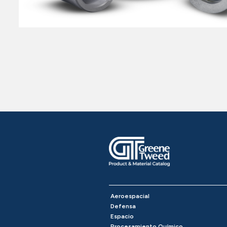
Aeroespacial
Defensa
Espacio
Procesamiento Químico