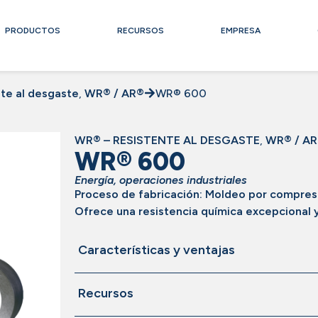
PRODUCTOS
RECURSOS
EMPRESA
te al desgaste
,
WR® / AR®
WR® 600
WR® – RESISTENTE AL DESGASTE
,
WR® / A
WR® 600
Energía
,
operaciones industriales
Proceso de fabricación: Moldeo por compresi
Ofrece una resistencia química excepcional
Características y ventajas
Recursos