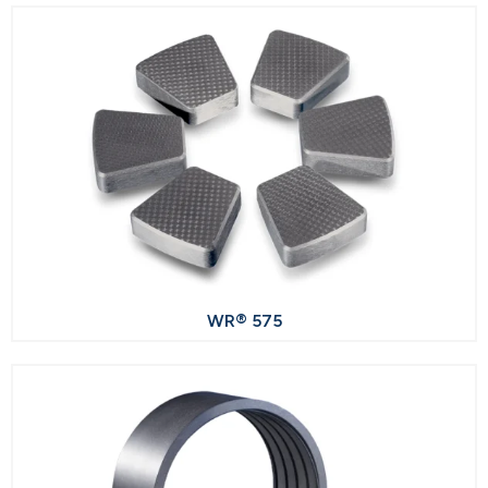
WR® 575