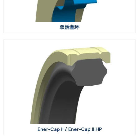
双活塞环
Ener-Cap II / Ener-Cap II HP