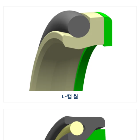
L-캡 씰