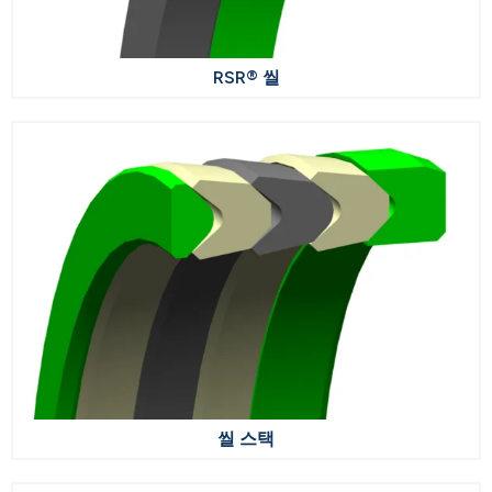
RSR® 씰
씰 스택