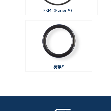
FKM（Fusion®）
赛氟®