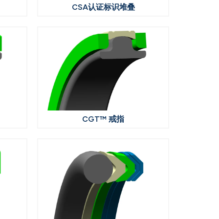
CSA认证标识堆叠
CGT™ 戒指