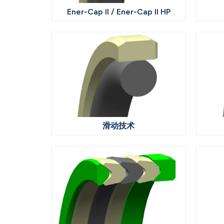
Ener-Cap II / Ener-Cap II HP
滑动技术