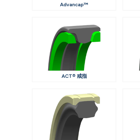
Advancap™
ACT® 戒指