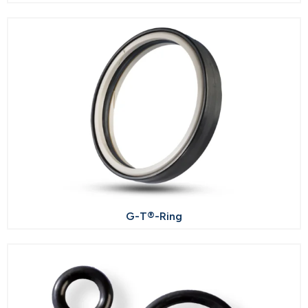
G-T®-Ring