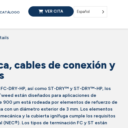
VER CITA
Español
CATÁLOGO
tails
ca, cables de conexión y
s
 y FC-DRY-HP, así como ST-DRY™ y ST-DRY™-HP, los
 Tweed están diseñados para aplicaciones de
 de 900 µm está rodeada por elementos de refuerzo de
uga con un diámetro exterior de 3 mm. Los elementos
 mecánica y la cubierta ignífuga cumple los requisitos
al (NEC®). Los tipos de terminación FC y ST están