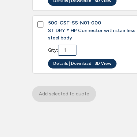
Details | Download | 3D View
500-CST-SS-N01-000
ST DRY™ HP Connector with stainless
steel body
Qty:
Details | Download | 3D View
Add selected to quote