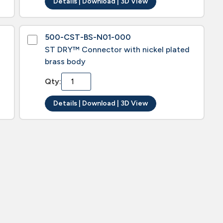
Details | Download | 3D View
500-CST-BS-N01-000
ST DRY™ Connector with nickel plated
brass body
Qty:
Details | Download | 3D View