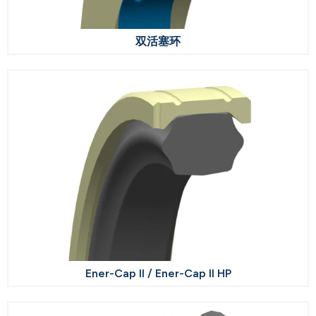
双活塞环
Ener-Cap II / Ener-Cap II HP